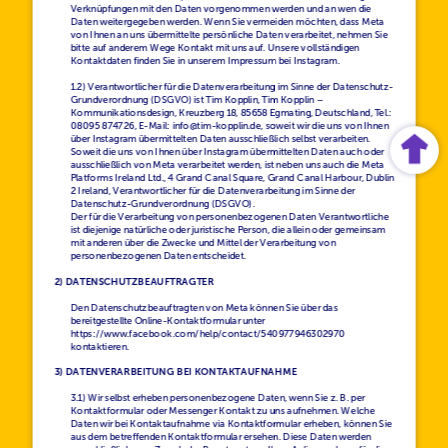
Verknüpfungen mit den Daten vorgenommen werden und an wen die 
Daten weitergegeben werden. Wenn Sie vermeiden möchten, dass Meta 
von Ihnen an uns übermittelte persönliche Daten verarbeitet, nehmen Sie 
bitte auf anderem Wege Kontakt mit uns auf. Unsere vollständigen 
Kontaktdaten finden Sie in unserem Impressum bei Instagram.
1.2) Verantwortlicher für die Datenverarbeitung im Sinne der Datenschutz-
Grundverordnung (DSGVO) ist Tim Kopplin, Tim Kopplin – 
Kommunikationsdesign, Kreuzberg 18, 85658 Egmating, Deutschland, Tel.: 
08095 874726, E-Mail: info@tim-kopplin.de, soweit wir die uns von Ihnen 
über Instagram übermittelten Daten ausschließlich selbst verarbeiten. 
Soweit die uns von Ihnen über Instagram übermittelten Daten auch oder 
ausschließlich von Meta verarbeitet werden, ist neben uns auch die Meta 
Platforms Ireland Ltd., 4 Grand Canal Square, Grand Canal Harbour, Dublin 
2 Ireland, Verantwortlicher für die Datenverarbeitung im Sinne der 
Datenschutz-Grundverordnung (DSGVO).
Der für die Verarbeitung von personenbezogenen Daten Verantwortliche 
ist diejenige natürliche oder juristische Person, die allein oder gemeinsam 
mit anderen über die Zwecke und Mittel der Verarbeitung von 
2) DATENSCHUTZBEAUFTRAGTER
Den Datenschutzbeauftragten von Meta können Sie über das 
bereitgestellte Online-Kontaktformular unter 
https://www.facebook.com/help/contact/540977946302970 
3) DATENVERARBEITUNG BEI KONTAKTAUFNAHME
3.1) Wir selbst erheben personenbezogene Daten, wenn Sie z. B. per 
Kontaktformular oder Messenger Kontakt zu uns aufnehmen. Welche 
Daten wir bei Kontaktaufnahme via Kontaktformular erheben, können Sie 
aus dem betreffenden Kontaktformular ersehen. Diese Daten werden 