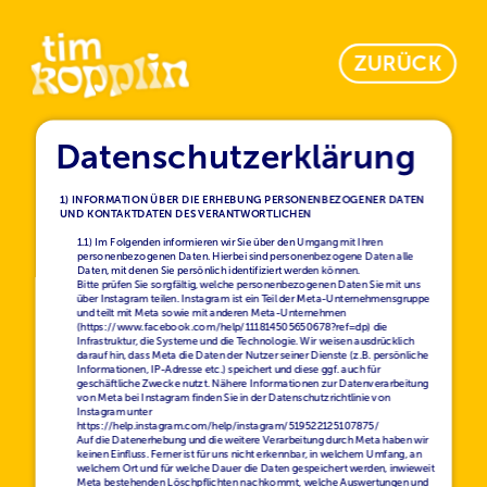
ZURÜCK
Datenschutzerklärung
1) INFORMATION ÜBER DIE ERHEBUNG PERSONENBEZOGENER DATEN 
1.1) Im Folgenden informieren wir Sie über den Umgang mit Ihren 
personenbezogenen Daten. Hierbei sind personenbezogene Daten alle 
Daten, mit denen Sie persönlich identifiziert werden können.
Bitte prüfen Sie sorgfältig, welche personenbezogenen Daten Sie mit uns 
über Instagram teilen. Instagram ist ein Teil der Meta-Unternehmensgruppe 
und teilt mit Meta sowie mit anderen Meta-Unternehmen 
(https://www.facebook.com/help/111814505650678?ref=dp) die 
Infrastruktur, die Systeme und die Technologie. Wir weisen ausdrücklich 
darauf hin, dass Meta die Daten der Nutzer seiner Dienste (z.B. persönliche 
Informationen, IP-Adresse etc.) speichert und diese ggf. auch für 
geschäftliche Zwecke nutzt. Nähere Informationen zur Datenverarbeitung 
von Meta bei Instagram finden Sie in der Datenschutzrichtlinie von 
Instagram unter 
https://help.instagram.com/help/instagram/519522125107875/
Auf die Datenerhebung und die weitere Verarbeitung durch Meta haben wir 
keinen Einfluss. Ferner ist für uns nicht erkennbar, in welchem Umfang, an 
welchem Ort und für welche Dauer die Daten gespeichert werden, inwieweit 
Meta bestehenden Löschpflichten nachkommt, welche Auswertungen und 